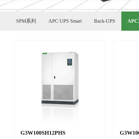
SPM系列
APC UPS Smart
Back-UPS
APC
G3W100SH12PHS
G3W10