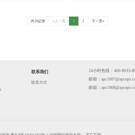
共16记录
«上一页
1
2
下一页»
24小时热线：400-8033-8
联系我们
邮箱：apc1007@apcups.c
联系方式
邮箱：apc1008@apcups.c
t
调
版权所有
粤ICP备19091667号-1
深圳网站建设
支持：
万广互联